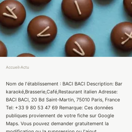
Accueil
›
Actu
ACTU
BACI BACI
Nom de l'établissement : BACI BACI Description: Bar
karaoké,Brasserie,Café,Restaurant italien Adresse:
Brasseurs
•
10 janvier 2022
•
1 min de lecture
BACI BACI, 20 Bd Saint-Martin, 75010 Paris, France
Tel: +33 9 80 53 47 69 Remarque: Ces données
publiques proviennent de votre fiche sur Google
Maps. Vous pouvez demander gratuitement la
modification ou la suppression ou l'ajout