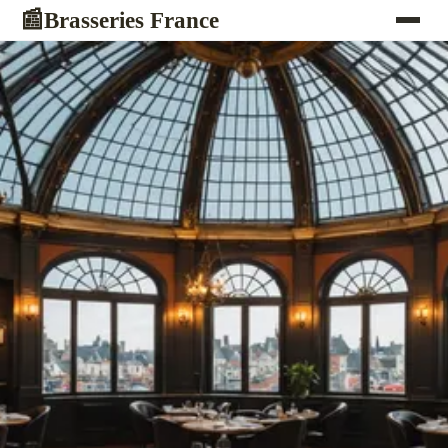
Brasseries France
📰