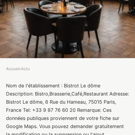
Accueil
›
Actu
ACTU
Bistrot Le dôme
Nom de l'établissement : Bistrot Le dôme
Description: Bistro,Brasserie,Café,Restaurant Adresse:
Brasseurs
•
10 janvier 2022
•
1 min de lecture
Bistrot Le dôme, 6 Rue du Hameau, 75015 Paris,
France Tel: +33 9 87 76 60 20 Remarque: Ces
données publiques proviennent de votre fiche sur
Google Maps. Vous pouvez demander gratuitement
la modification ou la suppression ou l'ajout