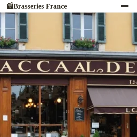
Brasseries France
📰