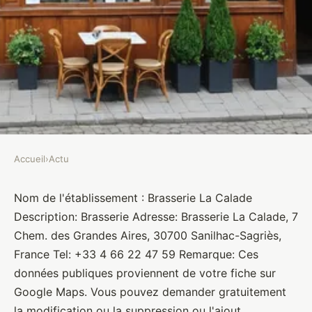
Accueil
›
Actu
ACTU
Brasserie La Calade
Nom de l'établissement : Brasserie La Calade
Description: Brasserie Adresse: Brasserie La Calade, 7
Brasseurs
•
10 janvier 2022
•
1 min de lecture
Chem. des Grandes Aires, 30700 Sanilhac-Sagriès,
France Tel: +33 4 66 22 47 59 Remarque: Ces
données publiques proviennent de votre fiche sur
Google Maps. Vous pouvez demander gratuitement
la modification ou la suppression ou l'ajout