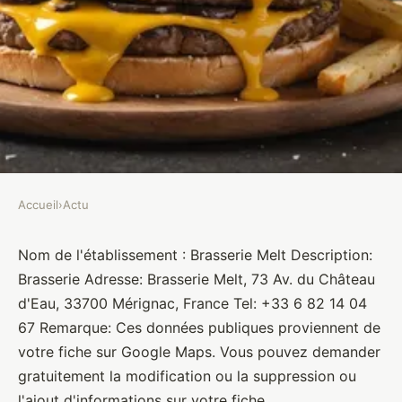
Accueil
›
Actu
ACTU
Brasserie Melt
Nom de l'établissement : Brasserie Melt Description:
Brasserie Adresse: Brasserie Melt, 73 Av. du Château
Brasseurs
•
10 janvier 2022
•
1 min de lecture
d'Eau, 33700 Mérignac, France Tel: +33 6 82 14 04
67 Remarque: Ces données publiques proviennent de
votre fiche sur Google Maps. Vous pouvez demander
gratuitement la modification ou la suppression ou
l'ajout d'informations sur votre fiche