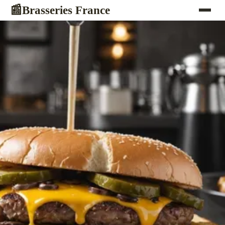
Brasseries France
📰