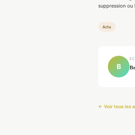
suppression ou l
Actu
EC
B
Br
← Voir tous les a