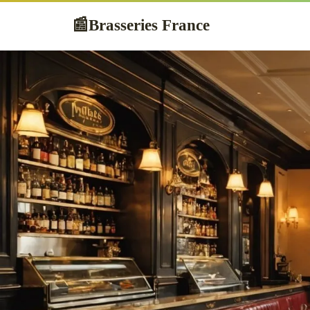
Brasseries France
📰