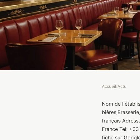
Accueil
›
Actu
ACTU
Brasserie Michel D
Nom de l'établi
bières,Brasserie
français Adress
Brasseurs
•
10 janvier 2022
•
1 min de lecture
France Tel: +33
fiche sur Googl