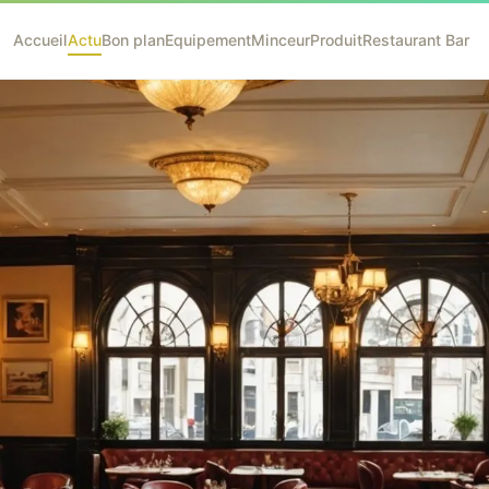
Accueil
Actu
Bon plan
Equipement
Minceur
Produit
Restaurant Bar