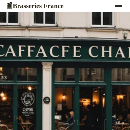
Brasseries France
📰