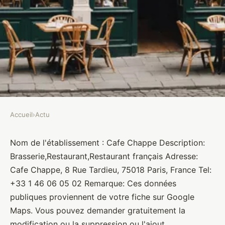
Accueil
›
Actu
ACTU
Cafe Chappe
Nom de l'établissement : Cafe Chappe Description:
Brasserie,Restaurant,Restaurant français Adresse:
Brasseurs
•
10 janvier 2022
•
1 min de lecture
Cafe Chappe, 8 Rue Tardieu, 75018 Paris, France Tel:
+33 1 46 06 05 02 Remarque: Ces données
publiques proviennent de votre fiche sur Google
Maps. Vous pouvez demander gratuitement la
modification ou la suppression ou l'ajout