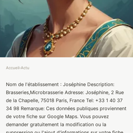
Accueil
›
Actu
ACTU
Joséphine
Nom de l'établissement : Joséphine Description:
Brasseries,Microbrasserie Adresse: Joséphine, 2 Rue
Brasseurs
•
10 janvier 2022
•
1 min de lecture
de la Chapelle, 75018 Paris, France Tel: +33 1 40 37
34 98 Remarque: Ces données publiques proviennent
de votre fiche sur Google Maps. Vous pouvez
demander gratuitement la modification ou la
suppression ou l'ajout d'informations sur votre fiche