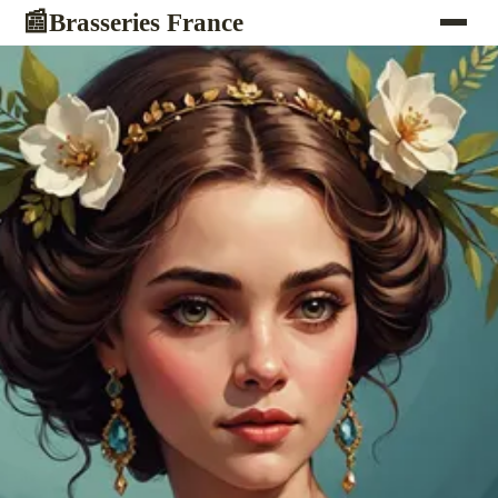
Brasseries France
📰