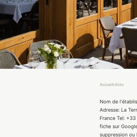
Accueil
›
Actu
ACTU
La Terrasse des Alpe
Nom de l'établi
Adresse: La Ter
France Tel: +33
Brasseurs
•
10 janvier 2022
•
1 min de lecture
fiche sur Googl
suppression ou l