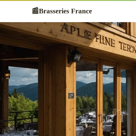
Brasseries France
📰