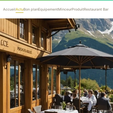
Accueil
Actu
Bon plan
Equipement
Minceur
Produit
Restaurant Bar