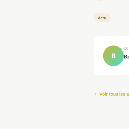
Actu
EC
B
Br
← Voir tous les a