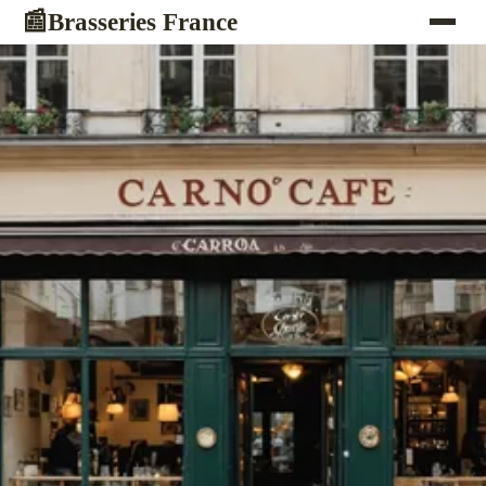
Brasseries France
📰