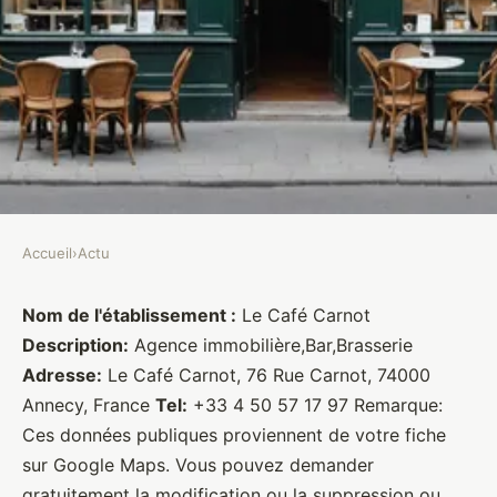
Accueil
›
Actu
ACTU
Le Café Carnot
Nom de l'établissement :
Le Café Carnot
Description:
Agence immobilière,Bar,Brasserie
Brasseurs
•
27 janvier 2022
•
1 min de lecture
Adresse:
Le Café Carnot, 76 Rue Carnot, 74000
Annecy, France
Tel:
+33 4 50 57 17 97 Remarque:
Ces données publiques proviennent de votre fiche
sur Google Maps. Vous pouvez demander
gratuitement la modification ou la suppression ou