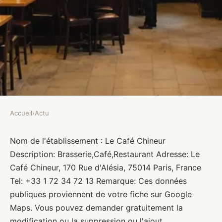
Accueil
›
Actu
ACTU
Le Café Chineur
Nom de l'établissement : Le Café Chineur
Description: Brasserie,Café,Restaurant Adresse: Le
Brasseurs
•
10 janvier 2022
•
1 min de lecture
Café Chineur, 170 Rue d'Alésia, 75014 Paris, France
Tel: +33 1 72 34 72 13 Remarque: Ces données
publiques proviennent de votre fiche sur Google
Maps. Vous pouvez demander gratuitement la
modification ou la suppression ou l'ajout