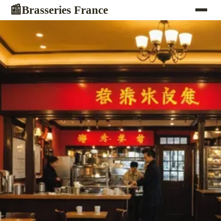
Brasseries France
📰