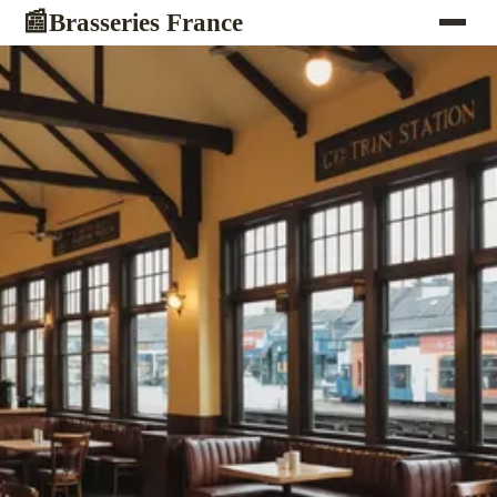
Brasseries France
📰