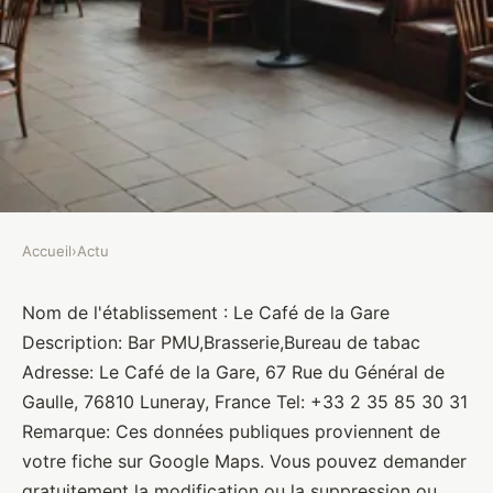
Accueil
›
Actu
ACTU
Le Café de la Gare
Nom de l'établissement : Le Café de la Gare
Description: Bar PMU,Brasserie,Bureau de tabac
Brasseurs
•
10 janvier 2022
•
1 min de lecture
Adresse: Le Café de la Gare, 67 Rue du Général de
Gaulle, 76810 Luneray, France Tel: +33 2 35 85 30 31
Remarque: Ces données publiques proviennent de
votre fiche sur Google Maps. Vous pouvez demander
gratuitement la modification ou la suppression ou