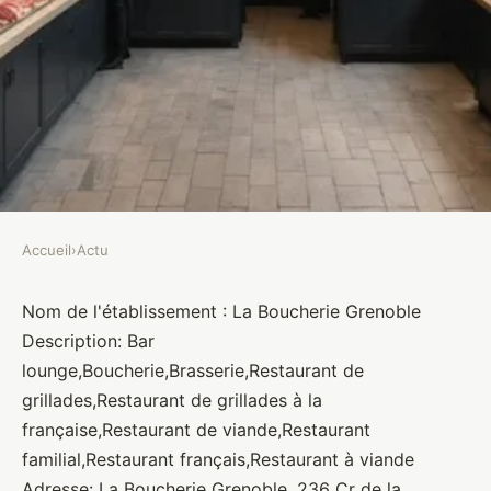
Accueil
›
Actu
ACTU
La Boucherie Grenoble
Nom de l'établissement : La Boucherie Grenoble
Description: Bar
Brasseurs
•
10 janvier 2022
•
1 min de lecture
lounge,Boucherie,Brasserie,Restaurant de
grillades,Restaurant de grillades à la
française,Restaurant de viande,Restaurant
familial,Restaurant français,Restaurant à viande
Adresse: La Boucherie Grenoble, 236 Cr de la