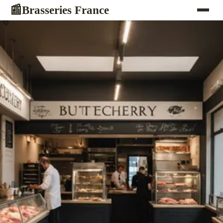
Brasseries France
📰