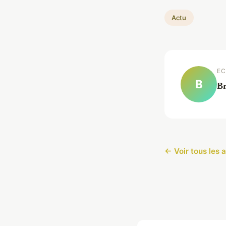
Actu
EC
B
Br
← Voir tous les a