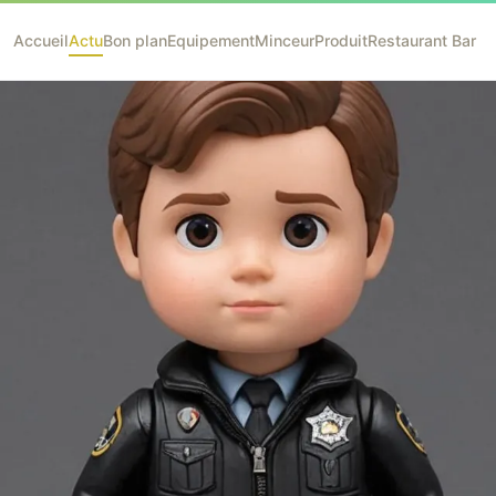
Accueil
Actu
Bon plan
Equipement
Minceur
Produit
Restaurant Bar