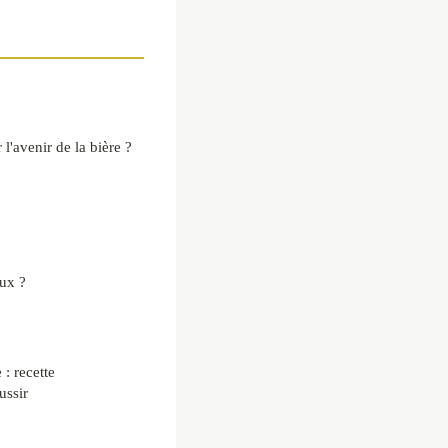
 l'avenir de la bière ?
eux ?
: recette
ussir