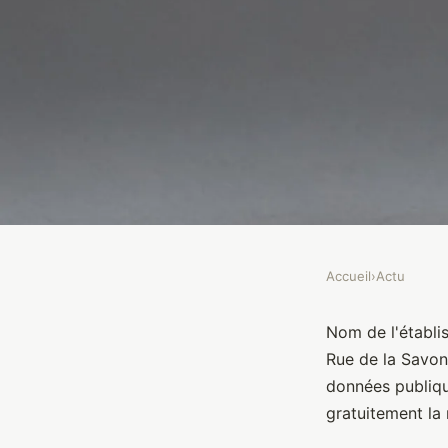
Accueil
›
Actu
ACTU
Mon Premier
Nom de l'établi
Rue de la Savon
données publiq
Brasseurs
•
10 janvier 2022
•
1 min de lecture
gratuitement la 