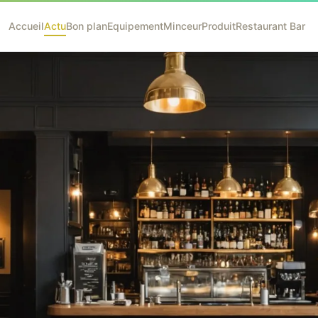
Accueil
Actu
Bon plan
Equipement
Minceur
Produit
Restaurant Bar