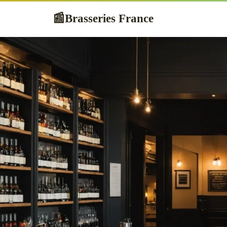
Brasseries France
📰