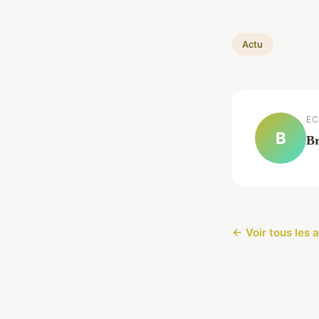
Actu
EC
B
Br
← Voir tous les a