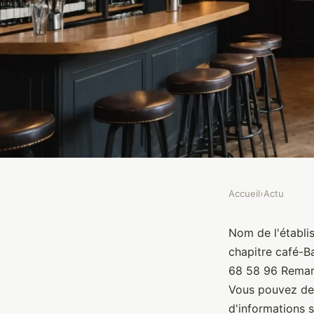
Accueil
›
Actu
ACTU
Le chapitre café-Bar-
Nom de l'établis
chapitre café-B
68 58 96 Remarq
Brasseurs
•
10 janvier 2022
•
1 min de lecture
Vous pouvez dem
d'informations s