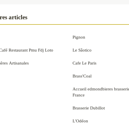
es articles
Pignon
afé Restaurant Pmu Fdj Loto
Le Sâotico
ères Artisanales
Cafe Le Paris
Brass'Coal
Accueil edmondbieres brasser
France
Brasserie Dubillot
L'Odéon