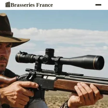
Brasseries France
📰