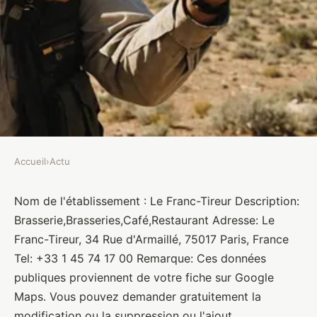
Accueil
›
Actu
ACTU
Le Franc-Tireur
Nom de l'établissement : Le Franc-Tireur Description:
Brasserie,Brasseries,Café,Restaurant Adresse: Le
Brasseurs
•
10 janvier 2022
•
1 min de lecture
Franc-Tireur, 34 Rue d'Armaillé, 75017 Paris, France
Tel: +33 1 45 74 17 00 Remarque: Ces données
publiques proviennent de votre fiche sur Google
Maps. Vous pouvez demander gratuitement la
modification ou la suppression ou l'ajout