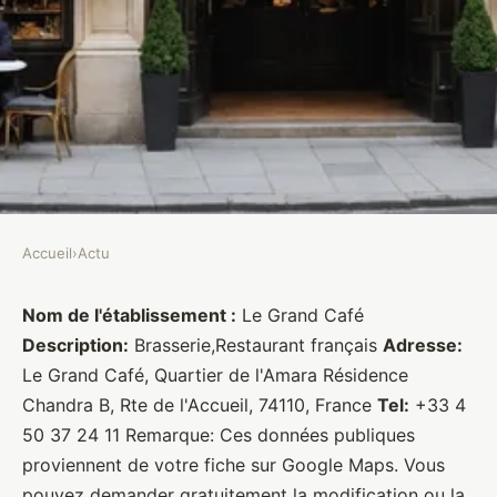
Accueil
›
Actu
ACTU
Le Grand Café
Nom de l'établissement :
Le Grand Café
Description:
Brasserie,Restaurant français
Adresse:
Brasseurs
•
27 janvier 2022
•
1 min de lecture
Le Grand Café, Quartier de l'Amara Résidence
Chandra B, Rte de l'Accueil, 74110, France
Tel:
+33 4
50 37 24 11 Remarque: Ces données publiques
proviennent de votre fiche sur Google Maps. Vous
pouvez demander gratuitement la modification ou la