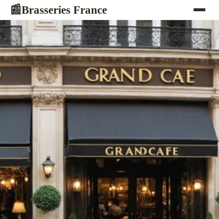
Brasseries France
📰