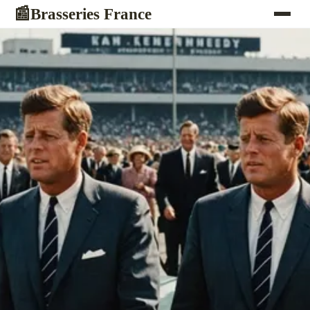
Brasseries France
📰