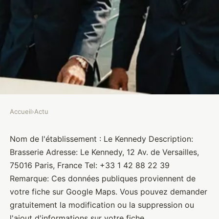
Accueil
›
Actu
ACTU
Le Kennedy
Nom de l'établissement : Le Kennedy Description:
Brasserie Adresse: Le Kennedy, 12 Av. de Versailles,
Brasseurs
•
10 janvier 2022
•
1 min de lecture
75016 Paris, France Tel: +33 1 42 88 22 39
Remarque: Ces données publiques proviennent de
votre fiche sur Google Maps. Vous pouvez demander
gratuitement la modification ou la suppression ou
l'ajout d'informations sur votre fiche