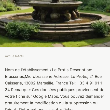
Accueil
›
Actu
ACTU
Le Protis
Nom de l'établissement : Le Protis Description:
Brasseries,Microbrasserie Adresse: Le Protis, 21 Rue
Brasseurs
•
10 janvier 2022
•
1 min de lecture
Caisserie, 13002 Marseille, France Tel: +33 4 91 91 11
34 Remarque: Ces données publiques proviennent de
votre fiche sur Google Maps. Vous pouvez demander
gratuitement la modification ou la suppression ou
l'ajout d'informations sur votre fiche