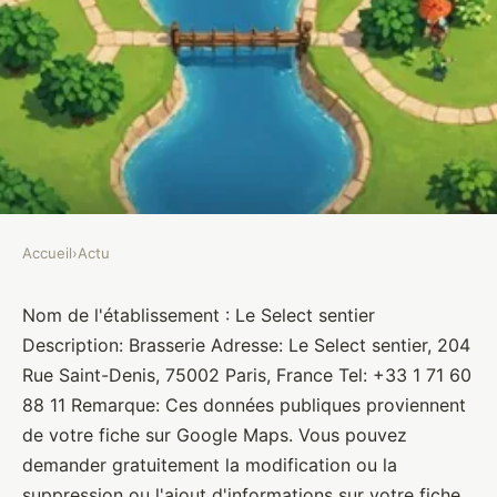
Accueil
›
Actu
ACTU
Le Select sentier
Nom de l'établissement : Le Select sentier
Description: Brasserie Adresse: Le Select sentier, 204
Brasseurs
•
10 janvier 2022
•
1 min de lecture
Rue Saint-Denis, 75002 Paris, France Tel: +33 1 71 60
88 11 Remarque: Ces données publiques proviennent
de votre fiche sur Google Maps. Vous pouvez
demander gratuitement la modification ou la
suppression ou l'ajout d'informations sur votre fiche