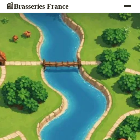
Brasseries France
📰