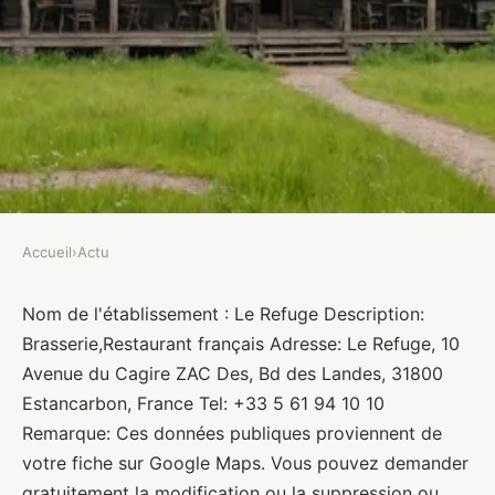
Accueil
›
Actu
ACTU
Le Refuge
Nom de l'établissement : Le Refuge Description:
Brasserie,Restaurant français Adresse: Le Refuge, 10
Brasseurs
•
10 janvier 2022
•
1 min de lecture
Avenue du Cagire ZAC Des, Bd des Landes, 31800
Estancarbon, France Tel: +33 5 61 94 10 10
Remarque: Ces données publiques proviennent de
votre fiche sur Google Maps. Vous pouvez demander
gratuitement la modification ou la suppression ou