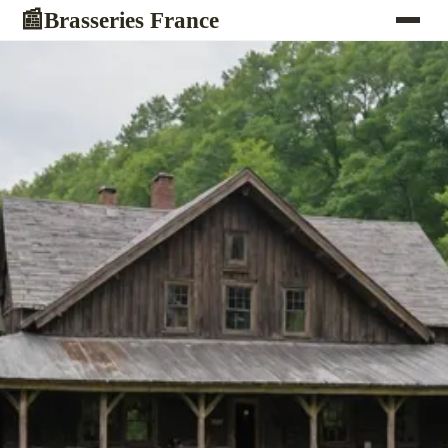
Brasseries France
📰