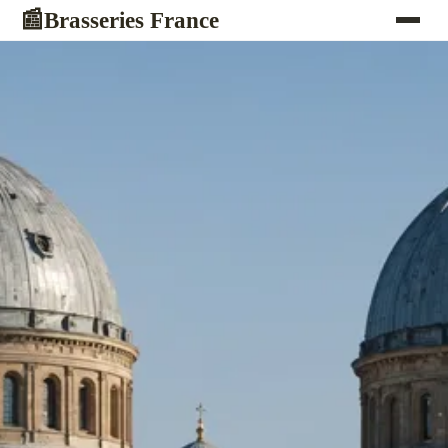
Brasseries France
📰