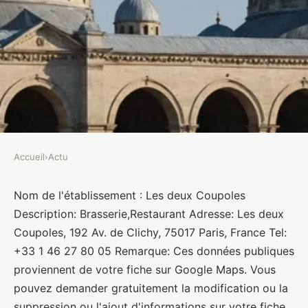
Accueil
›
Actu
ACTU
Les deux Coupoles
Nom de l'établissement : Les deux Coupoles
Description: Brasserie,Restaurant Adresse: Les deux
Brasseurs
•
10 janvier 2022
•
1 min de lecture
Coupoles, 192 Av. de Clichy, 75017 Paris, France Tel:
+33 1 46 27 80 05 Remarque: Ces données publiques
proviennent de votre fiche sur Google Maps. Vous
pouvez demander gratuitement la modification ou la
suppression ou l'ajout d'informations sur votre fiche