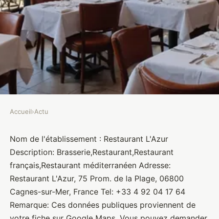
Accueil
›
Actu
ACTU
Restaurant L'Azur
Nom de l'établissement : Restaurant L'Azur
Description: Brasserie,Restaurant,Restaurant
Brasseurs
•
10 janvier 2022
•
1 min de lecture
français,Restaurant méditerranéen Adresse:
Restaurant L'Azur, 75 Prom. de la Plage, 06800
Cagnes-sur-Mer, France Tel: +33 4 92 04 17 64
Remarque: Ces données publiques proviennent de
votre fiche sur Google Maps. Vous pouvez demander