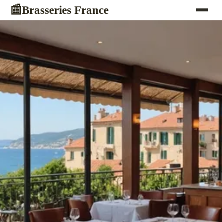
Brasseries France
📰