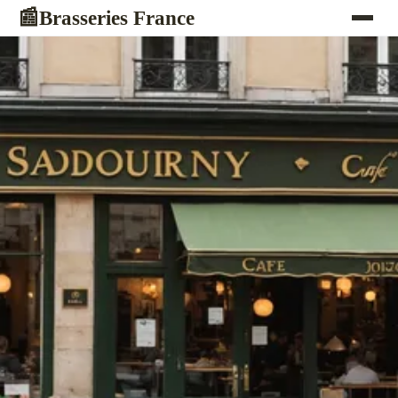
Brasseries France
📰