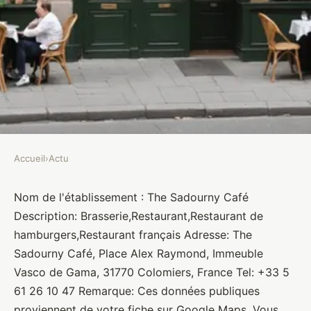
Accueil
›
Actu
ACTU
The Sadourny Café
Nom de l'établissement : The Sadourny Café
Description: Brasserie,Restaurant,Restaurant de
Brasseurs
•
10 janvier 2022
•
1 min de lecture
hamburgers,Restaurant français Adresse: The
Sadourny Café, Place Alex Raymond, Immeuble
Vasco de Gama, 31770 Colomiers, France Tel: +33 5
61 26 10 47 Remarque: Ces données publiques
proviennent de votre fiche sur Google Maps. Vous