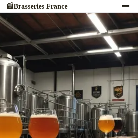
Brasseries France
📰