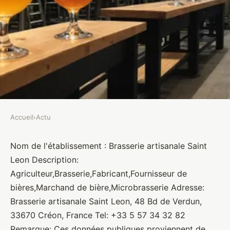
Accueil
›
Actu
ACTU
Brasserie artisanale Saint Leon
Nom de l'établissement : Brasserie artisanale Saint
Leon Description:
Brasseurs
•
10 janvier 2022
•
1 min de lecture
Agriculteur,Brasserie,Fabricant,Fournisseur de
bières,Marchand de bière,Microbrasserie Adresse:
Brasserie artisanale Saint Leon, 48 Bd de Verdun,
33670 Créon, France Tel: +33 5 57 34 32 82
Remarque: Ces données publiques proviennent de