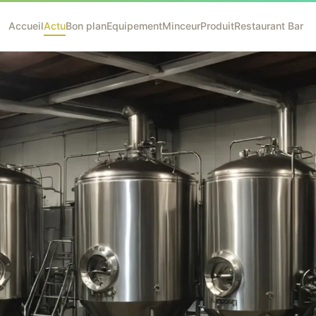
Accueil
Actu
Bon plan
Equipement
Minceur
Produit
Restaurant Bar