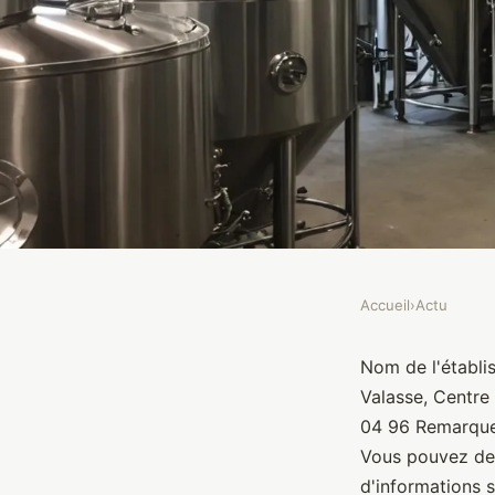
Accueil
›
Actu
ACTU
Brasserie du Valasse
Nom de l'établis
Valasse, Centre
04 96 Remarque:
Brasseurs
•
10 janvier 2022
•
1 min de lecture
Vous pouvez dem
d'informations s