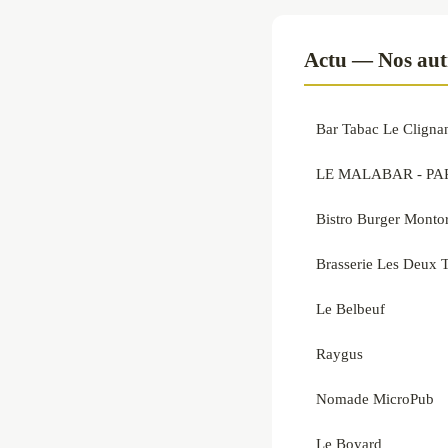
Actu — Nos autr
Bar Tabac Le Cligna
LE MALABAR - PA
Bistro Burger Montor
Brasserie Les Deux T
Le Belbeuf
Raygus
Nomade MicroPub
Le Boyard