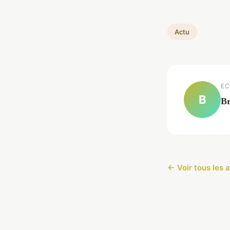
Actu
EC
B
Br
← Voir tous les a