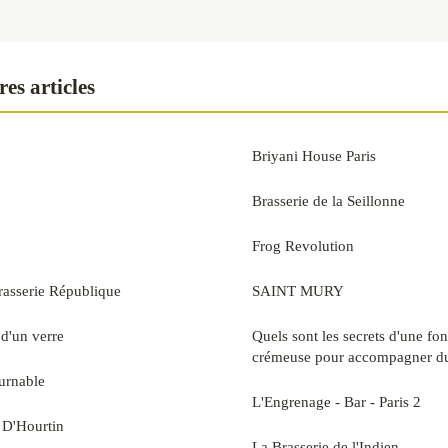
es articles
Briyani House Paris
Brasserie de la Seillonne
Frog Revolution
rasserie République
SAINT MURY
 d'un verre
Quels sont les secrets d'une fo
crémeuse pour accompagner du
urnable
L'Engrenage - Bar - Paris 2
 D'Hourtin
La Brasserie de l'Indien