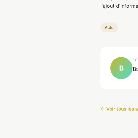
l'ajout d'inform
Actu
EC
B
Br
← Voir tous les a