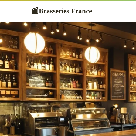
Brasseries France
📰