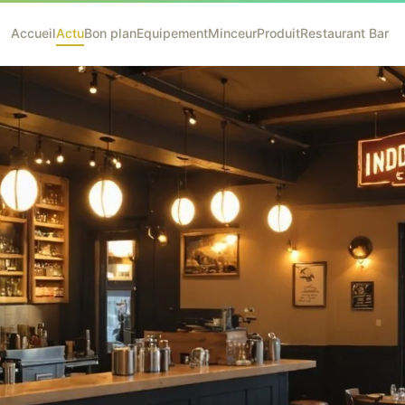
Accueil
Actu
Bon plan
Equipement
Minceur
Produit
Restaurant Bar