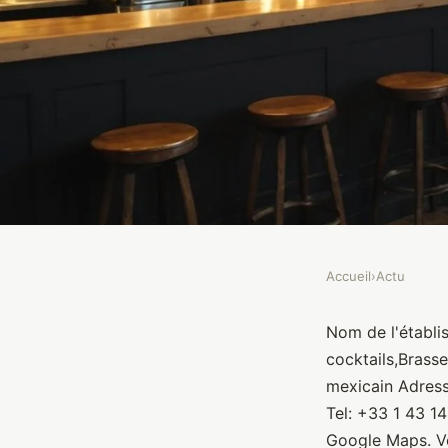
Accueil
›
Actu
ACTU
Indiana Café - Bercy 
Nom de l'établis
cocktails,Brass
mexicain Adresse
Brasseurs
•
10 janvier 2022
•
1 min de lecture
Tel: +33 1 43 1
Google Maps. Vo