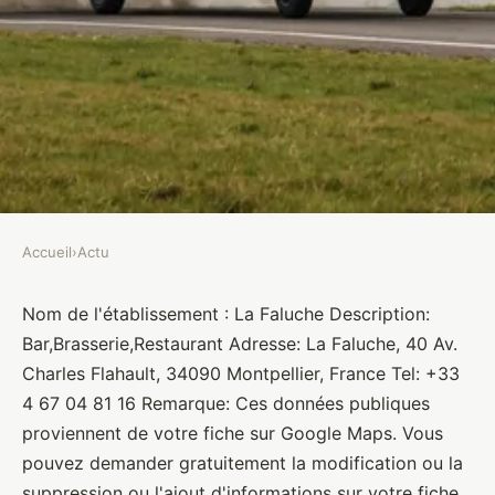
Accueil
›
Actu
ACTU
La Faluche
Nom de l'établissement : La Faluche Description:
Bar,Brasserie,Restaurant Adresse: La Faluche, 40 Av.
Brasseurs
•
10 janvier 2022
•
1 min de lecture
Charles Flahault, 34090 Montpellier, France Tel: +33
4 67 04 81 16 Remarque: Ces données publiques
proviennent de votre fiche sur Google Maps. Vous
pouvez demander gratuitement la modification ou la
suppression ou l'ajout d'informations sur votre fiche