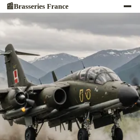
Brasseries France
📰