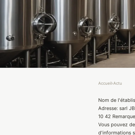
Accueil
›
Actu
ACTU
sarl JBF . Brasserie
Nom de l'établis
Adresse: sarl J
10 42 Remarque:
Brasseurs
•
10 janvier 2022
•
1 min de lecture
Vous pouvez dem
d'informations s