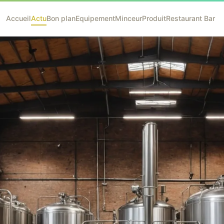
Accueil
Actu
Bon plan
Equipement
Minceur
Produit
Restaurant Bar