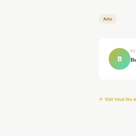
Actu
EC
B
Br
← Voir tous les a