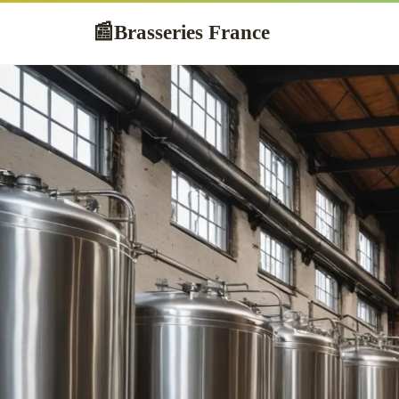
Brasseries France
📰